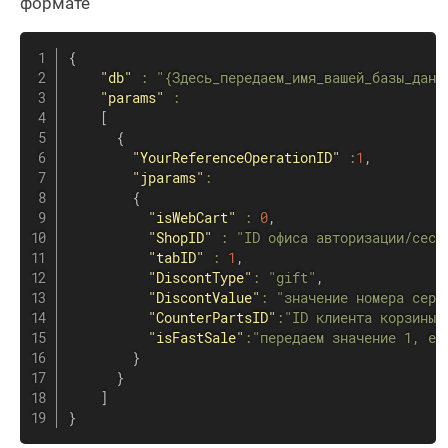
формате
{
"db"
:
"{Здесь_передаем_имя_вашей_базы_данн
"params"
:
[
{
"YourReferenceOperationID"
:
1
,
"jparams"
:
{
"isWebCart"
:
0
,
"ShopID"
:
"ID офиса авторизации/сесс
"tabID"
:
1
,
"DiscontType"
:
"gift"
,
"DiscontValue"
:
"значение номера серт
"CounterPartsID"
:
"ID клиента корзины"
"isFastSale"
:
"передаем значение 1, ес
}
}
]
}