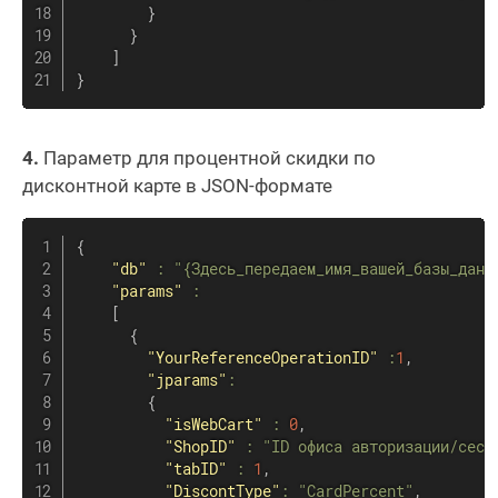
}
}
]
}
4.
Параметр для процентной скидки по
дисконтной карте в JSON-формате
{
"db"
:
"{Здесь_передаем_имя_вашей_базы_данн
"params"
:
[
{
"YourReferenceOperationID"
:
1
,
"jparams"
:
{
"isWebCart"
:
0
,
"ShopID"
:
"ID офиса авторизации/сесс
"tabID"
:
1
,
"DiscontType"
:
"CardPercent"
,