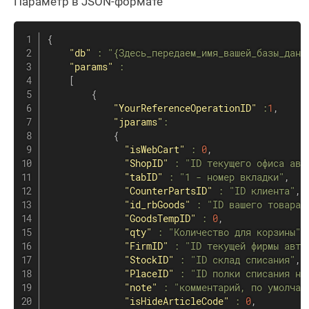
Параметр в JSON-формате
{
"db"
:
"{Здесь_передаем_имя_вашей_базы_данн
"params"
:
[
{
"YourReferenceOperationID"
:
1
,
"jparams"
:
{
"isWebCart"
:
0
,
"ShopID"
:
"ID текущего офиса авт
"tabID"
:
"1 - номер вкладки"
,
"CounterPartsID"
:
"ID клиента"
,
"id_rbGoods"
:
"ID вашего товара"
"GoodsTempID"
:
0
,
"qty"
:
"Количество для корзины"
,
"FirmID"
:
"ID текущей фирмы авто
"StockID"
:
"ID склад списания"
,
"PlaceID"
:
"ID полки списания на
"note"
:
"комментарий, по умолчан
"isHideArticleCode"
:
0
,