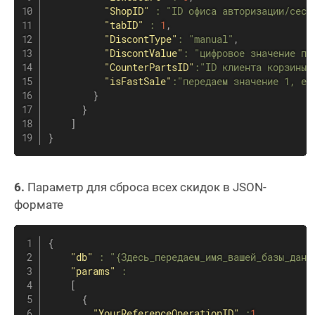
"ShopID"
:
"ID офиса авторизации/сесс
"tabID"
:
1
,
"DiscontType"
:
"manual"
,
"DiscontValue"
:
"цифровое значение пр
"CounterPartsID"
:
"ID клиента корзины"
"isFastSale"
:
"передаем значение 1, ес
}
}
]
}
6.
Параметр для сброса всех скидок в JSON-
формате
{
"db"
:
"{Здесь_передаем_имя_вашей_базы_данн
"params"
:
[
{
"YourReferenceOperationID"
:
1
,