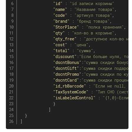
"id"
:
"id записи корзины"
"name"
:
"Название товара"
,
"code"
:
"артикул товара"
,
"brand"
:
"бренд товара"
,
"StorPlace"
:
"полка хранения"
,
"qty"
:
"кол-во в корзине"
,
"qty_free"
:
"доступное кол-во на
"cost"
:
"цена"
,
"total"
:
"сумма"
,
"discount"
:
"Если больше нуля, то 
"dscntBonus"
:
"сумма скидки бонусн
"dscntGift"
:
"сумма скидки подароч
"dscntPromo"
:
"сумма скидки по куп
"dscntCard"
:
"сумма скидки процент
"id_rbBarcode"
:
"Если не null, т
"TaxSystemCode"
:
"Тип СНО (систе
"isLabeledControl"
:
"{1,0}-Если 
}
]
}
]