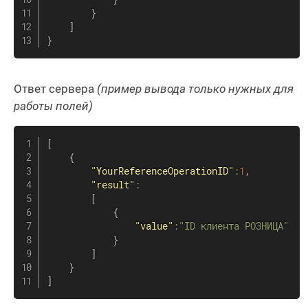
}
]
}
Ответ сервера
(пример вывода только нужных для
работы полей)
[
{
"YourReferenceOperationID"
:
1
,
"result"
:
[
{
"value"
:
"ID клиента РОЗНИЦА"
}
]
}
]