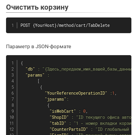
Очистить корзину
POST {YourHost}/method/cart/TabDelete
Параметр в JSON-формате
{
"db"
:
"{Здесь_передаем_имя_вашей_базы_данных
"params"
:
[
{
"YourReferenceOperationID"
:
1
,
"jparams"
:
{
"isWebCart"
:
0
,
"ShopID"
:
"ID текущего офиса автор
"tabID"
:
"1 - номер вкладки корзин
"CounterPartsID"
:
"ID глобальный к