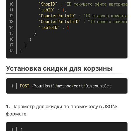
"ShopID"
:
"ID текущего офиса авторизац
"tabID"
:
1
,
"CounterPartsID"
:
"ID старого клиента"
"CounterPartsToID"
:
"ID нового клиента
"tabToID"
:
1
}
}
]
}
Установка скидки для корзины
POST
{
YourHost
}
/
method
/
cart
/
DiscountSet
1.
Параметр для скидки по промо-коду в JSON-
формате
{