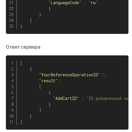
"LanguageCode"
:
 'ru'

}
}
]
}
Ответ сервера
[
{
"YourReferenceOperationID"
:
1
,
"result"
:
[
{
"AddCartID"
:
"ID добавленной зап
}
]
}
]