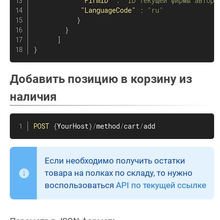
"FirmID"
:
"ID текущей фирмы автори
"LanguageCode"
:
"ru"
}
}
]
}
Добавить позицию в корзину из
наличия
POST
{
YourHost
}
/
method
/
cart
/
add
Если необходимо получить остатки
товара на полках по складу, то нужно
воспользоваться
API по текущей ссылке