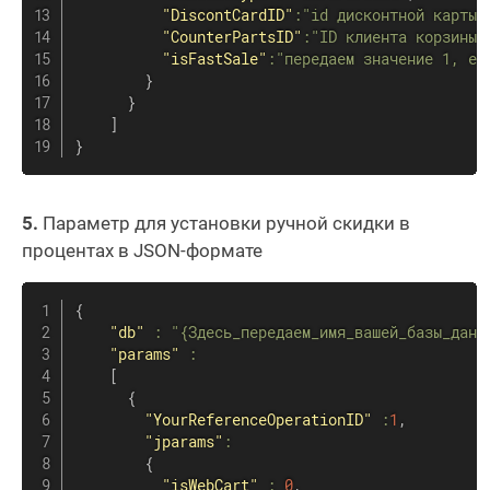
"DiscontCardID"
:
"id дисконтной карты 
"CounterPartsID"
:
"ID клиента корзины"
"isFastSale"
:
"передаем значение 1, ес
}
}
]
}
5.
Параметр для установки ручной скидки в
процентах в JSON-формате
{
"db"
:
"{Здесь_передаем_имя_вашей_базы_данн
"params"
:
[
{
"YourReferenceOperationID"
:
1
,
"jparams"
:
{
"isWebCart"
:
0
,