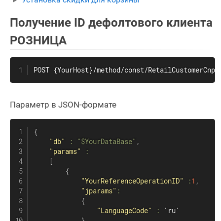
Получение ID дефолтового клиента
РОЗНИЦА
POST {YourHost}/method/const/RetailCustomerCnpt
Параметр в JSON-формате
{
"db"
:
"$YourDataBase"
,
"params"
:
[
{
"YourReferenceOperationID"
:
1
,
"jparams"
:
{
"LanguageCode"
:
 'ru'

}