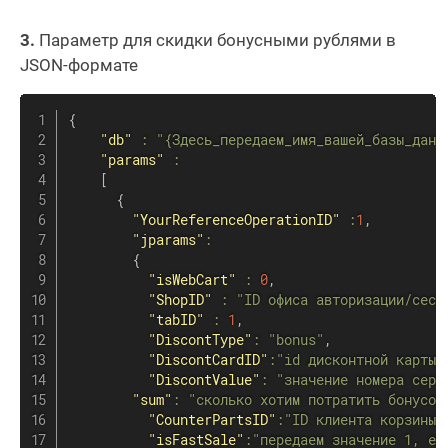
3.
Параметр для скидки бонусными рублями в
JSON-формате
{
"db"
:
"{Здесь_передаем_имя_вашей_базы_данн
"params"
:
[
{
"YourReferenceOperationID"
:
1
,
"jparams"
:
{
"isWebCart"
:
0
,
"ShopID"
:
"ID офиса авторизации/сесс
"tabID"
:
1
,
"DiscontType"
:
"bonus"
,
"DiscontCardID"
:
"id дисконтной карты 
"DiscontValue"
:
"значение номера серт
"sum"
:
"сколько хотим потратить бонусов
"CounterPartsID"
:
"ID клиента корзины"
"isFastSale"
:
"передаем значение 1, ес