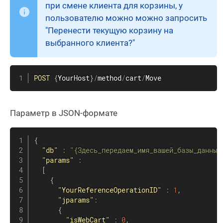
при смене клиента для корзины, у
пользователю можно можно запросить
"Перенести текущую корзину на
выбранного клиента?"
POST
{
YourHost
}
/
method
/
cart
/
Move
Параметр в JSON-формате
{
"db"
:
"{Здесь_передаем_имя_вашей_базы_данных
"params"
:
[
{
"YourReferenceOperationID"
:
1
,
"jparams"
:
{
"isWebCart"
:
0
,