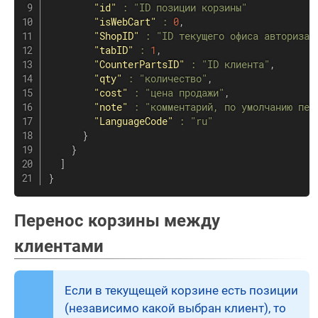
"id"
:
"ID позиции корзины"
"isWebCart"
:
0
,
"ShopID"
:
"ID текущего офиса авторизац
"tabID"
:
1
,
"CounterPartsID"
:
"ID клиента"
,
"qty"
:
"количество"
,
"cost"
:
"цена продажи"
,
"note"
:
"комментарий, по умолчанию пер
"LanguageCode"
:
"ru"
}
}
]
}
Перенос корзины между
клиентами
Если в текущещей корзине есть позиции
(независимо какой выбран клиент), то