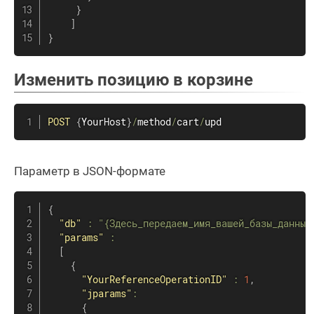
}
]
}
Изменить позицию в корзине
POST
{
YourHost
}
/
method
/
cart
/
upd
Параметр в JSON-формате
{
"db"
:
"{Здесь_передаем_имя_вашей_базы_данных
"params"
:
[
{
"YourReferenceOperationID"
:
1
,
"jparams"
:
{