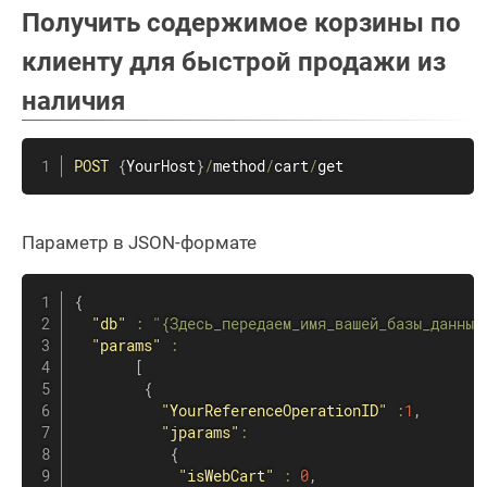
Получить содержимое корзины по
клиенту для быстрой продажи из
наличия
POST
{
YourHost
}
/
method
/
cart
/
get
Параметр в JSON-формате
{
"db"
:
"{Здесь_передаем_имя_вашей_базы_данных
"params"
:
[
{
"YourReferenceOperationID"
:
1
,
"jparams"
:
{
"isWebCart"
:
0
,