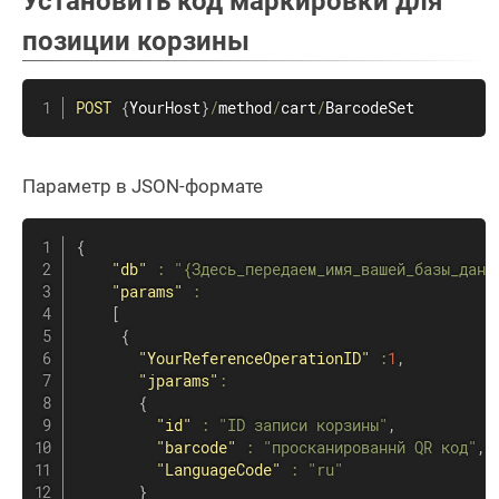
Установить код маркировки для
позиции корзины
POST
{
YourHost
}
/
method
/
cart
/
BarcodeSet
Параметр в JSON-формате
{
"db"
:
"{Здесь_передаем_имя_вашей_базы_данн
"params"
:
[
{
"YourReferenceOperationID"
:
1
,
"jparams"
:
{
"id"
:
"ID записи корзины"
,
"barcode"
:
"просканированнй QR код"
,
"LanguageCode"
:
"ru"
}