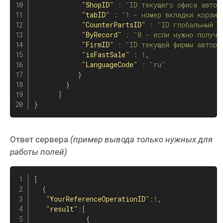
"ShopID"
:
"ID текущего офиса автор
"tabID"
:
"1 - номер вкладки корзин
"CounterPartsID"
:
"ID глобальный к
"ByRecord"
:
"0 - если нужно получи
"FirmID"
:
"ID текущей фирмы автори
"isFastSale"
:
1
,
"LanguageCode"
:
"ru"
}
}
]
}
Ответ сервера
(пример вывода только нужных для
работы полей)
[
{
"YourReferenceOperationID"
:
1
,
"result"
:
[
{