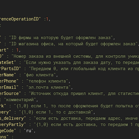
renceOperationID"
:
1
,
:
"
:
"ID фирмы на которую будет оформлен заказ"
,
"
:
"ID магазина офиса, на который будет оформлен заказ"
art"
:
1
,
D"
:
"Номер заказа из внешней системы, для контроля уник
ateSet"
:
"Если нужно указать для заказа дату, то переда
rPartsID"
:
"Передаем 0, или глобальный код клиента из п
erName"
:
"фио клиента"
,
erPhone"
:
"телефон клиента"
,
erEmail"
:
"эл.почта клиента"
,
erSource"
:
"Источник откуда пришел клиент, для статисти
:
"комментарий"
,
rk"
:
"{1,0} если 1, то после оформления будет попытка о
very"
:
"{1,0} если 1, то с доставкой"
,
s_delivery"
:
"если есть доставка, передаем адрес, иначе
veryPartly"
:
"{1,0} если есть доставка, то передаем 1 п
geCode"
:
 'ru'
,
ons"
: