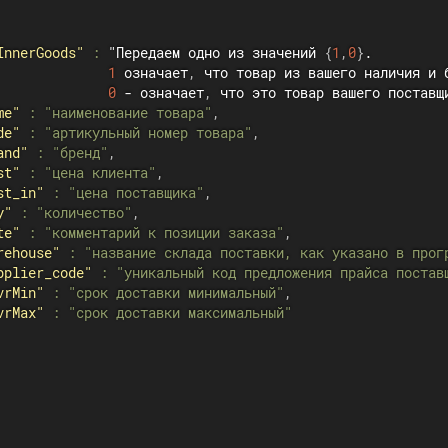
InnerGoods"
:
 "Передаем одно из значений 
{
1
,
0
}
.

1
 означает
,
 что товар из вашего наличия и 
0
 - означает
,
 что это товар вашего поставщ
me"
:
"наименование товара"
,
de"
:
"артикульный номер товара"
,
and"
:
"бренд"
,
st"
:
"цена клиента"
,
st_in"
:
"цена поставщика"
,
y"
:
"количество"
,
te"
:
"комментарий к позиции заказа"
,
rehouse"
:
"название склада поставки, как указано в прог
pplier_code"
:
"уникальный код предложения прайса постав
vrMin"
:
"срок доставки минимальный"
,
vrMax"
:
"срок доставки максимальный"