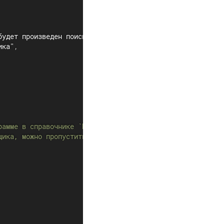
будет произведен поиск в вашей номенклатуре по артикулу и
ика"
,
рамме в справочнике `Магазины и склады`"
,
щика, можно пропустить"
,