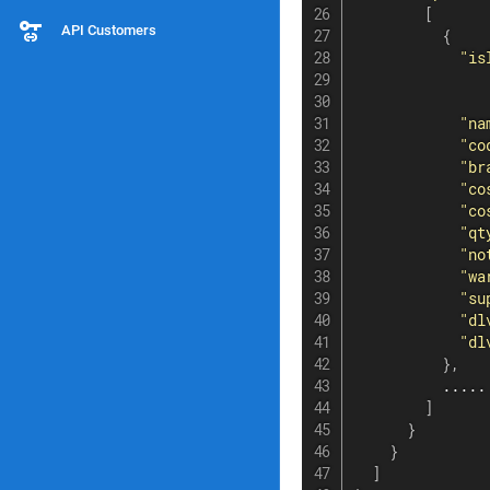
[
API Customers
{
"is
"na
"co
"br
"co
"co
"qt
"no
"wa
"su
"dl
"dl
}
,
          .....

]
}
}
]