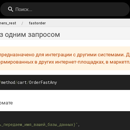
Поиск...
/
ners_rest
fastorder
з одним запросом
предназначено для интеграции с другими системами. 
ормированных в других интернет-площадках, в маркетп
/
method
/
cart
/
OrderFastAny
рмате
ь_передаем_имя_вашей_базы_данных}"
,