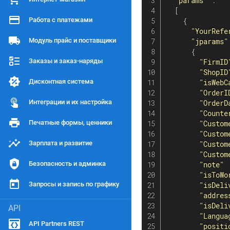
"params"
:
[
Работа с платежами
{
"YourRefe
Модуль прайс и поставщики
"jparams"
{
Заказы и заказ-наряды
"FirmID
"ShopID
Дисконтная система
"isWebC
"OrderI
Интеграции и их настройка
"OrderD
"Counte
Печатные формы, ценники
"Custom
"Custom
Зарплата и развитие
"Custom
"Custom
Безопасность и админка
"note"
"isToWo
Запросы и запись по графику
"isDeli
"addres
"isDeli
API
"Langua
API Partners REST
"positi