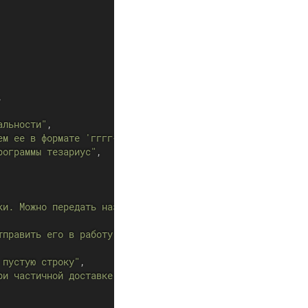
,
альности"
,
ем ее в формате 'гггг-мм-дд чч:мм:сс', иначе передаем пу
рограммы тезариус"
,
ки. Можно передать название платформы"
,
тправить его в работу"
,
 пустую строку"
,
ри частичной доставке, 0 - только при полном приходе"
,