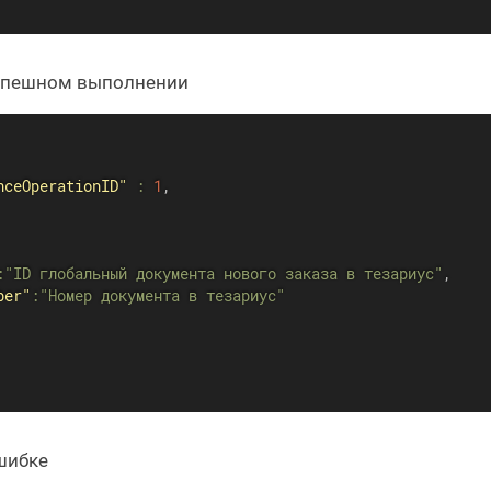
успешном выполнении
nceOperationID"
:
1
,
:
"ID глобальный документа нового заказа в тезариус"
,
ber"
:
"Номер документа в тезариус"
шибке