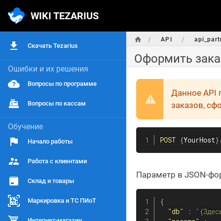
WIKI TEZARIUS
/
/
API
api_part
Скачать Tezarius
Оформить зака
Ошибки и их решения
Вопросы по программе
Данное API 
Вопросы по кассам
заказов, сф
Обучение
POST
{
YourHost
}
Начало работы
Работа с клиентами
Параметр в JSON-фо
Склад и товары
Маркировка и ТС ПИоТ
{
"db"
:
"{Здес
Интернет-магазин