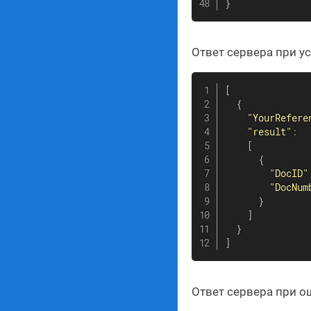
}
Ответ сервера при 
[
{
"YourRefere
"result"
:
[
{
"DocID"
"DocNum
}
]
}
]
Ответ сервера при о